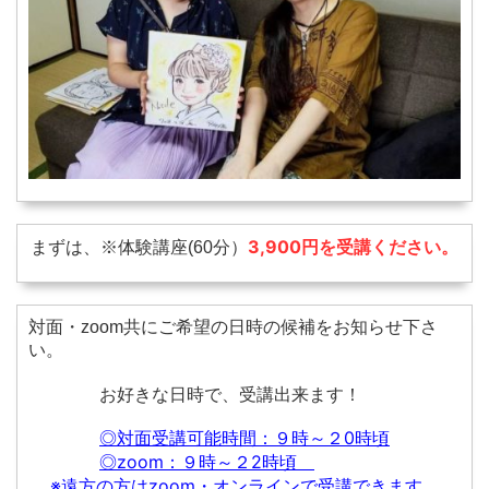
3,900
円を受講ください。
まずは、※体験講座(60分）
対面・zoom共にご希望の日時の候補をお知らせ下さ
い。
お好きな日時で、受講出来ます！
◎対面受講可能時間：９時～２0時頃
◎zoom：９時～２2時頃
※遠方の方はzoom・オンラインで受講できます。